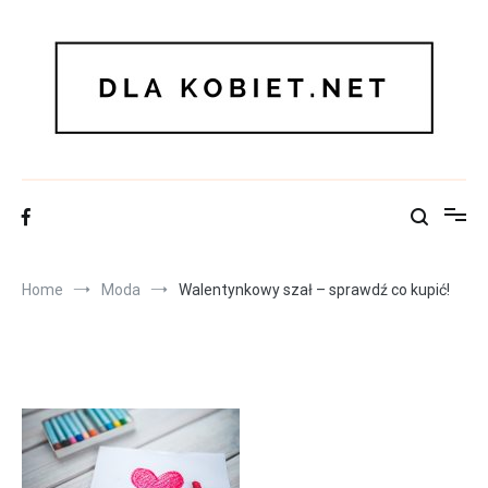
Skip
to
content
Dla kobiet
Serwis dla kobiet – moda, uroda, zdrowie, porady dla mamy
Home
Moda
Walentynkowy szał – sprawdź co kupić!